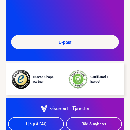
E-post
Trusted Shops
Certifierad E-
partner
handel
visunext - Tjänster
Hjälp & FAQ
Råd & nyheter