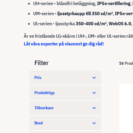
UH-serien - bländfri beläggning,
IP5x-certifiering
,
UM-serien -
ljusstyrka
upp till 350 cd/m²
,
IP5x-cert
UL-serien - ljusstyrka
350-400 cd/m²
,
WebOS 6.0
Är en fristående LG-skärm i UH-, UM- eller UL-serien rätt
Låt våra experter på visunext ge dig råd!
Filter
16
Prod
Pris
Produkttyp
Tillverkare
Bred