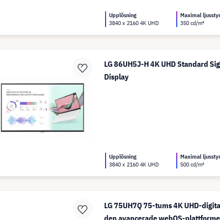
Upplösning
Maximal ljussty
3840 x 2160 4K UHD
350 cd/m²
LG 86UH5J-H 4K UHD Standard Si
Display
Upplösning
Maximal ljussty
3840 x 2160 4K UHD
500 cd/m²
LG 75UH7Q 75-tums 4K UHD-digita
den avancerade webOS-plattform