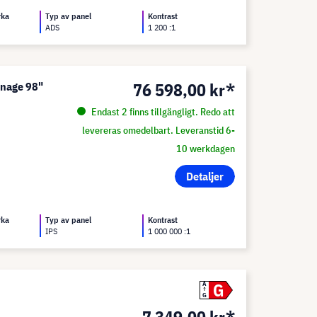
rka
Typ av panel
Kontrast
ADS
1 200 :1
76 598,00 kr*
gnage 98"
Endast 2 finns tillgängligt. Redo att
levereras omedelbart. Leveranstid 6-
10 werkdagen
Detaljer
rka
Typ av panel
Kontrast
IPS
1 000 000 :1
G
A
G