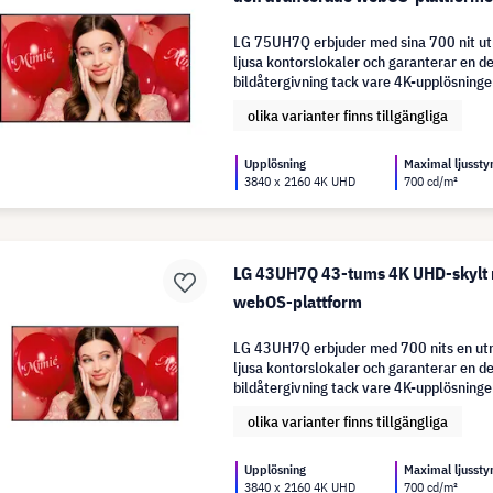
LG 75UH7Q erbjuder med sina 700 nit utm
ljusa kontorslokaler och garanterar en de
bildåtergivning tack vare 4K-upplösninge
olika varianter finns tillgängliga
Upplösning
Maximal ljussty
3840 x 2160 4K UHD
700 cd/m²
LG 43UH7Q 43-tums 4K UHD-skylt
webOS-plattform
LG 43UH7Q erbjuder med 700 nits en utm
ljusa kontorslokaler och garanterar en de
bildåtergivning tack vare 4K-upplösninge
olika varianter finns tillgängliga
Upplösning
Maximal ljussty
3840 x 2160 4K UHD
700 cd/m²