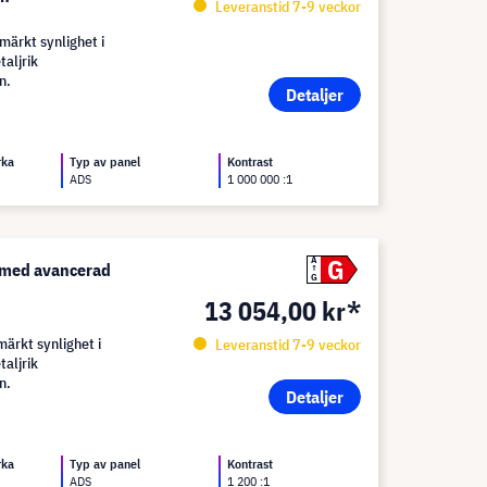
Leveranstid 7-9 veckor
ärkt synlighet i
taljrik
n.
Detaljer
rka
Typ av panel
Kontrast
ADS
1 000 000 :1
G
A
 med avancerad
G
13 054,00 kr*
ärkt synlighet i
Leveranstid 7-9 veckor
taljrik
n.
Detaljer
rka
Typ av panel
Kontrast
ADS
1 200 :1