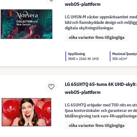
webOS-plattform
LG UH5N-M väcker uppmärksamhet med si
bild och flamskyddade design och möjliggö
digitala skyltningslösningar.
olika varianter finns tillgängliga
Upplösning
Maximal ljussty
3840 x 2160 4K UHD
500 cd/m²
LG 65UH7Q 65-tums 4K UHD-skylt
webOS-plattform
LG 65UH7Q erbjuder med 700 nits en utm
ljusa kontorslokaler och garanterar en de
bildåtergivning tack vare 4K-upplösninge
olika varianter finns tillgängliga