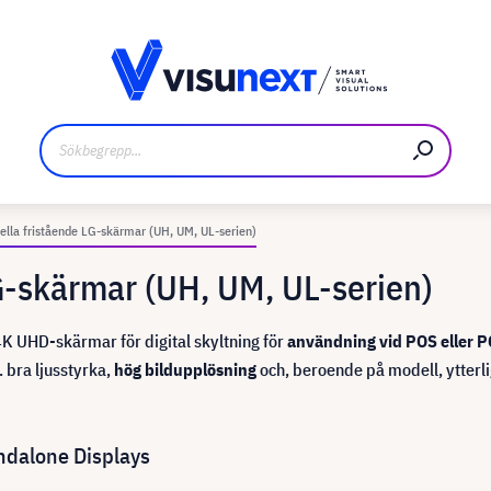
kare
Nedladdningar och pressmaterial
ella fristående LG-skärmar (UH, UM, UL-serien)
G-skärmar (UH, UM, UL-serien)
4K UHD-skärmar för digital skyltning för
användning vid POS eller P
x. bra ljusstyrka,
hög bildupplösning
och, beroende på modell, ytterl
andalone Displays