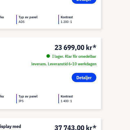
rka
Typ av panel
Kontrast
ADS
1 200 :1
23 699,00 kr*
I lager. Klar för omedelbar
leverans. Leveranstid 6-10 werkdagen
Detaljer
rka
Typ av panel
Kontrast
IPS
1 400 :1
37 743,00 kr*
isplay med