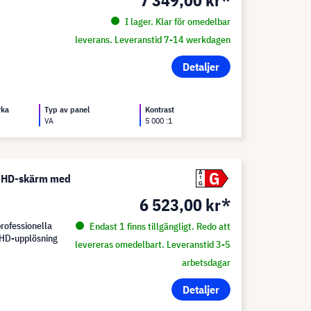
7 349,00 kr*
I lager. Klar för omedelbar
leverans. Leveranstid 7-14 werkdagen
Detaljer
rka
Typ av panel
Kontrast
VA
5 000 :1
G
A
UHD-skärm med
G
6 523,00 kr*
rofessionella
Endast 1 finns tillgängligt. Redo att
a HD-upplösning
levereras omedelbart. Leveranstid 3-5
arbetsdagar
Detaljer