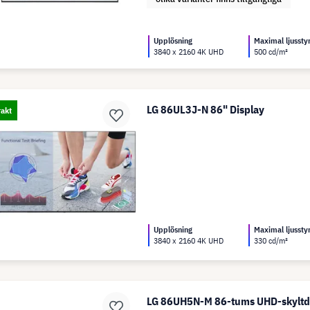
Upplösning
Maximal ljussty
3840 x 2160 4K UHD
500 cd/m²
LG 86UL3J-N 86" Display
rakt
Upplösning
Maximal ljussty
3840 x 2160 4K UHD
330 cd/m²
LG 86UH5N-M 86-tums UHD-skyltd