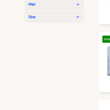
Höjd
Djup
Fri f