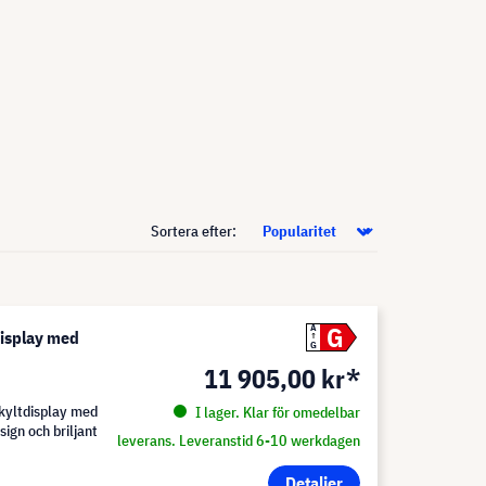
Sortera efter:
G
A
isplay med
G
11 905,00 kr*
yltdisplay med
I lager. Klar för omedelbar
gn och briljant
leverans. Leveranstid 6-10 werkdagen
Detaljer