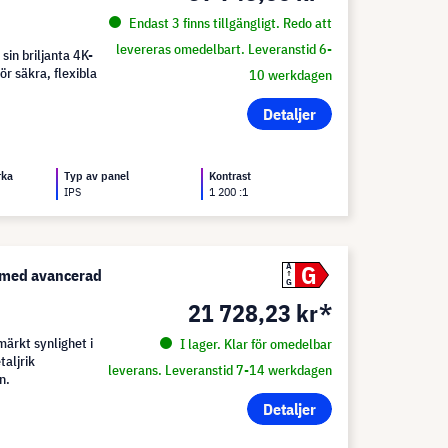
Endast 3 finns tillgängligt. Redo att
levereras omedelbart. Leveranstid 6-
n briljanta 4K-
r säkra, flexibla
10 werkdagen
Detaljer
rka
Typ av panel
Kontrast
IPS
1 200 :1
G
A
 med avancerad
G
21 728,23 kr*
ärkt synlighet i
I lager. Klar för omedelbar
taljrik
leverans. Leveranstid 7-14 werkdagen
n.
Detaljer