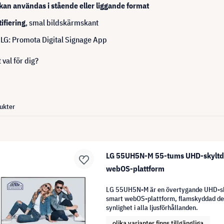
kan användas i stående eller liggande format
ifiering
, smal bildskärmskant
, LG: Promota Digital Signage App
 val för dig?
ukter
LG 55UH5N-M 55-tums UHD-skyltd
webOS-plattform
LG 55UH5N-M är en övertygande UHD-sk
smart webOS-plattform, flamskyddad desi
synlighet i alla ljusförhållanden.
olika varianter finns tillgängliga