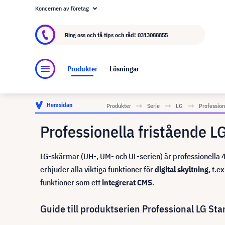
Koncernen av företag
Om visunext.se
visunext-koncernen
Tillver
Ring oss och få tips och råd!
0313088855
Produkter
Lösningar
Hemsidan
Produkter
Serie
LG
Profession
Professionella fristående L
LG-skärmar (UH-, UM- och UL-serien) är professionella 
erbjuder alla viktiga funktioner för
digital skyltning
, t.e
funktioner som ett
integrerat CMS
.
Guide till produktserien Professional LG St