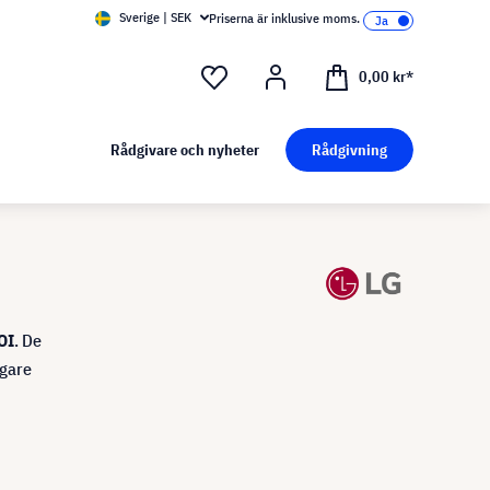
Sverige | SEK
Priserna är inklusive moms.
0,00 kr*
Rådgivare och nyheter
Rådgivning
OI
. De
igare