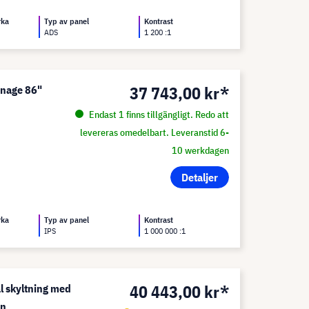
rka
Typ av panel
Kontrast
ADS
1 200 :1
37 743,00 kr*
gnage 86"
Endast 1 finns tillgängligt. Redo att
levereras omedelbart. Leveranstid 6-
10 werkdagen
Detaljer
rka
Typ av panel
Kontrast
IPS
1 000 000 :1
40 443,00 kr*
l skyltning med
en