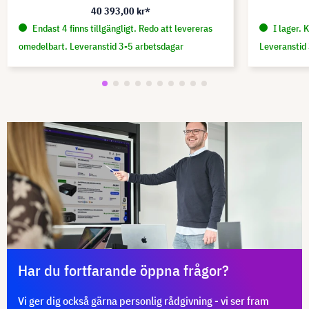
40 393,00 kr*
Endast 4 finns tillgängligt. Redo att levereras
I lager. 
omedelbart. Leveranstid 3-5 arbetsdagar
Leveranstid
Har du fortfarande öppna frågor?
Vi ger dig också gärna personlig rådgivning - vi ser fram