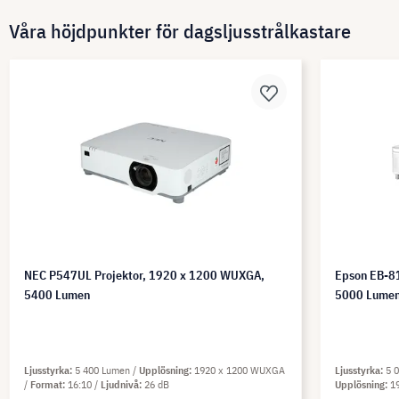
Våra höjdpunkter för dagsljusstrålkastare
NEC P547UL Projektor, 1920 x 1200 WUXGA,
Epson EB-81
5400 Lumen
5000 Lume
Ljusstyrka
5 400 Lumen
Upplösning
1920 x 1200 WUXGA
Ljusstyrka
5 
Format
16:10
Ljudnivå
26 dB
Upplösning
1