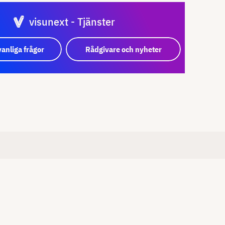
visunext - Tjänster
vanliga frågor
Rådgivare och nyheter