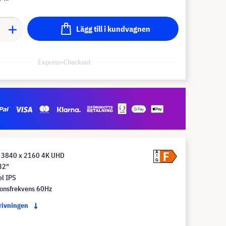
Lägg till i kundvagnen
Express-Checkout
F
A
 3840 x 2160 4K UHD
G
32"
el IPS
ionsfrekvens 60Hz
krivningen