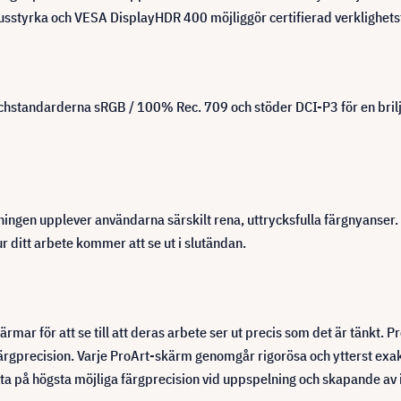
jusstyrka och VESA DisplayHDR 400 möjliggör certifierad verklighets
standarderna sRGB / 100% Rec. 709 och stöder DCI-P3 för en briljan
ingen upplever användarna särskilt rena, uttrycksfulla färgnyanser. P
 ditt arbete kommer att se ut i slutändan.
rmar för att se till att deras arbete ser ut precis som det är tänkt.
ärgprecision. Varje ProArt-skärm genomgår rigorösa och ytterst exak
ta på högsta möjliga färgprecision vid uppspelning och skapande av 