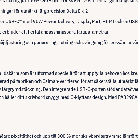
ngstäckning på 100% sRGB och 100% Rec. 709 bred färgomfångstäck
ningar för utmärkt färgprecision Delta E < 2
P över USB-C™ med 90W Power Delivery, DisplayPort, HDMI och en US
e erbjuder ett flertal anpassningsbara färgparametrar
öjdjustering och panorering, Lutning och svängning för bekväm anv
ildskärm som är utformad speciellt för att uppfylla behoven hos kre
rerad på fabriken och Calman-verifierad för att säkerställa utmärkt 
ärgrymdstäckning. Den integrerade USB-C-porten stöder dataöverf
g och håller ditt skrivbord snyggt med C-klyftans design. Med PA329C
ögre pixeltäthet och upp till 300 % mer skrivbordsutrymme jämfört 