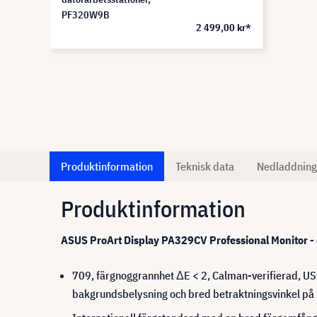
PF320W9B
2 499,00 kr*
Produktinformation
Teknisk data
Nedladdning
Produktinformation
ASUS ProArt Display PA329CV Professional Monitor 
709, färgnoggrannhet ΔE < 2, Calman-verifierad, 
bakgrundsbelysning och bred betraktningsvinkel på