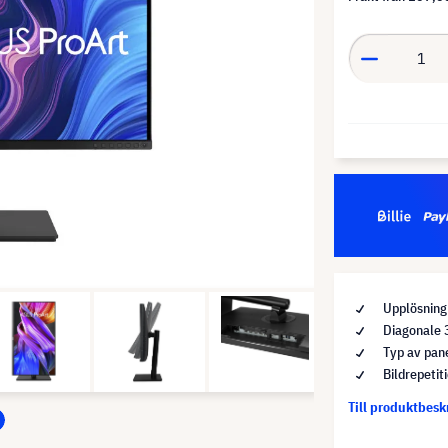
Upplösning
Diagonale 
Typ av pan
Bildrepetit
Till produktbes