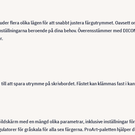
er flera olika lägen för att snabbt justera färgutrymmet. Oavsett om
örinställningarna beroende på dina behov. Överensstämmer med DICOM
r.
 till att spara utrymme på skrivbordet. Fästet kan klämmas fast i ka
ildskärm med en mängd olika parametrar, inklusive inställningar för 
ulatorer för gråskala för alla sex färgerna. ProArt-paletten hjälper 