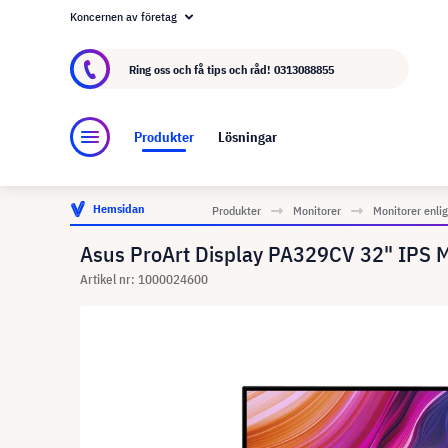
Koncernen av företag
Om visunext.se
visunext-koncernen
Tillver
Ring oss och få tips och råd!
0313088855
Produkter
Lösningar
Hemsidan
Produkter
Monitorer
Monitorer enlig
Asus ProArt Display PA329CV 32" IPS 
Artikel nr: 1000024600