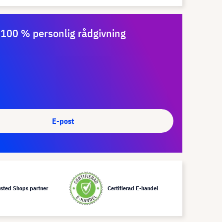
100 % personlig rådgivning
E-post
usted Shops partner
Certifierad E-handel