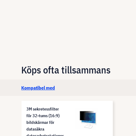
Köps ofta tillsammans
Kompatibel med
3M sekretessfilter
för 32-tums (16:9)
bildskärmar för
datasäkra
datorarbetsstationer,