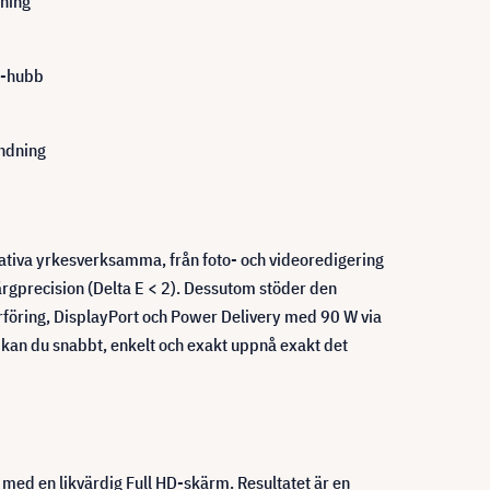
ning
B-hubb
ändning
ativa yrkesverksamma, från foto- och videoredigering
färgprecision (Delta E < 2). Dessutom stöder den
öring, DisplayPort och Power Delivery med 90 W via
V kan du snabbt, enkelt och exakt uppnå exakt det
med en likvärdig Full HD-skärm. Resultatet är en