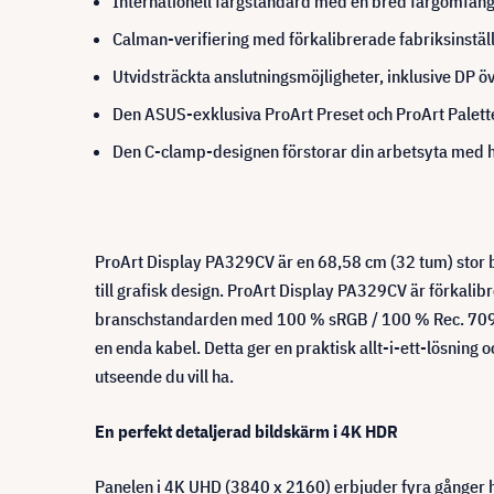
Internationell färgstandard med en bred färgomfå
Calman-verifiering med förkalibrerade fabriksinställ
Utvidsträckta anslutningsmöjligheter, inklusive D
Den ASUS-exklusiva ProArt Preset och ProArt Palett
Den C-clamp-designen förstorar din arbetsyta med h
ProArt Display PA329CV är en 68,58 cm (32 tum) stor b
till grafisk design. ProArt Display PA329CV är förkalib
branschstandarden med 100 % sRGB / 100 % Rec. 709 f
en enda kabel. Detta ger en praktisk allt-i-ett-lösnin
utseende du vill ha.
En perfekt detaljerad bildskärm i 4K HDR
Panelen i 4K UHD (3840 x 2160) erbjuder fyra gånger h