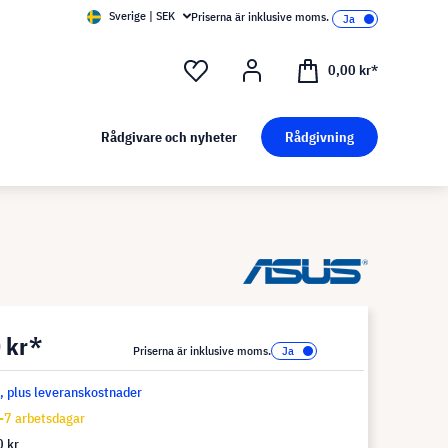
Sverige | SEK
Priserna är inklusive moms.
0,00 kr*
Rådgivare och nyheter
Rådgivning
 kr*
Priserna är inklusive moms.
s, plus leveranskostnader
-7 arbetsdagar
 kr