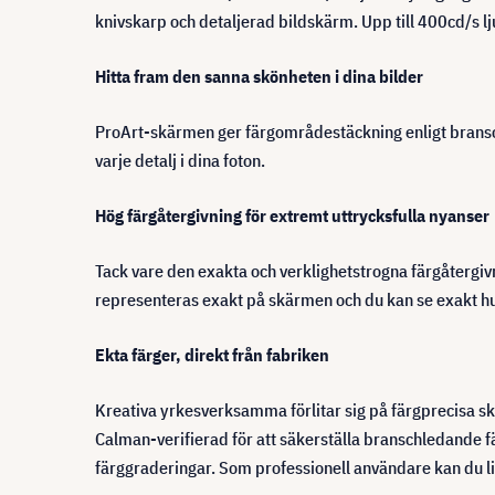
knivskarp och detaljerad bildskärm. Upp till 400cd/s l
Hitta fram den sanna skönheten i dina bilder
ProArt-skärmen ger färgområdestäckning enligt bransch
varje detalj i dina foton.
Hög färgåtergivning för extremt uttrycksfulla nyanser
Tack vare den exakta och verklighetstrogna färgåtergivn
representeras exakt på skärmen och du kan se exakt hur
Ekta färger, direkt från fabriken
Kreativa yrkesverksamma förlitar sig på färgprecisa skä
Calman-verifierad för att säkerställa branschledande f
färggraderingar. Som professionell användare kan du li