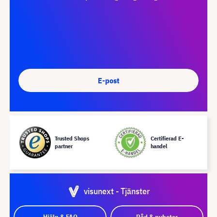
E-post
Trusted Shops
Certifierad E-
partner
handel
visunext - Tjänster
Hjälp & FAQ
Råd & nyheter