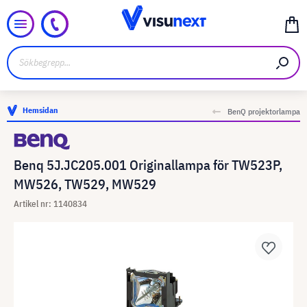
Hemsidan
BenQ projektorlampa
Benq 5J.JC205.001 Originallampa för TW523P,
MW526, TW529, MW529
Artikel nr: 1140834