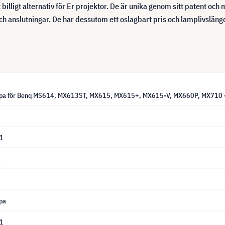
billigt alternativ för Er projektor. De är unika genom sitt patent o
h anslutningar. De har dessutom ett oslagbart pris och lamplivsläng
mpa för Benq MS614, MX613ST, MX615, MX615+, MX615-V, MX660P, MX710 - 
1
1
pa
1