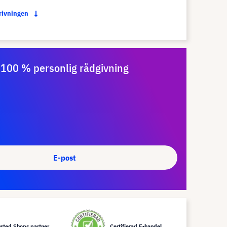
krivningen
100 % personlig rådgivning
E-post
usted Shops partner
Certifierad E-handel