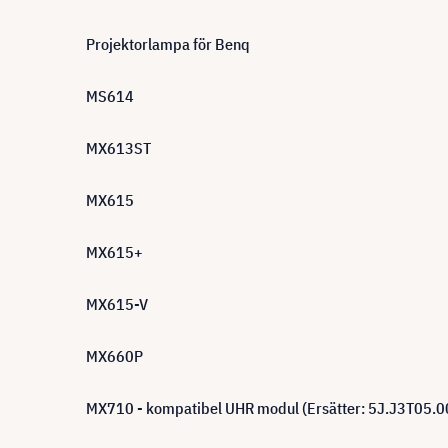
Projektorlampa för Benq
MS614
MX613ST
MX615
MX615+
MX615-V
MX660P
MX710 - kompatibel UHR modul (Ersätter: 5J.J3T05.0