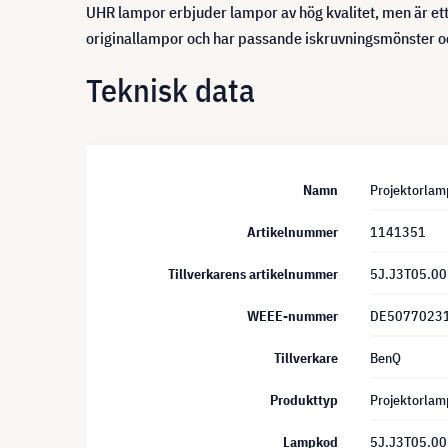
UHR lampor erbjuder lampor av hög kvalitet, men är ett 
originallampor och har passande iskruvningsmönster oc
Teknisk data
Namn
Projektorla
Artikelnummer
1141351
Tillverkarens artikelnummer
5J.J3T05.00
WEEE-nummer
DE5077023
Tillverkare
BenQ
Produkttyp
Projektorlam
Lampkod
5J.J3T05.00