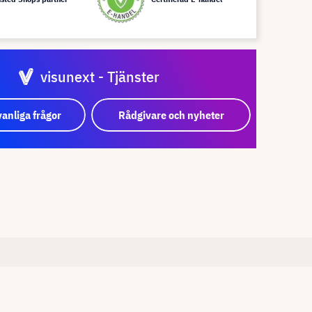
visunext - Tjänster
vanliga frågor
Rådgivare och nyheter