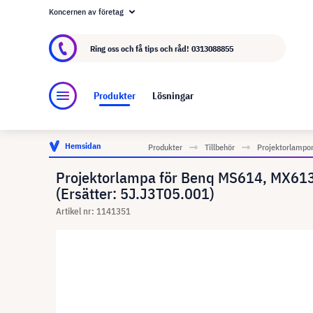
Koncernen av företag
Om visunext.se
visunext-koncernen
Tillver
Ring oss och få tips och råd!
0313088855
Produkter
Lösningar
Hemsidan
Produkter
Tillbehör
Projektorlampo
Projektorlampa för Benq MS614, MX61
(Ersätter: 5J.J3T05.001)
Artikel nr: 1141351