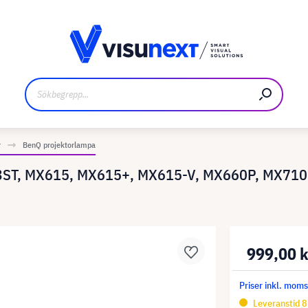
kare
Nedladdningar och pressmaterial
r
BenQ projektorlampa
3ST, MX615, MX615+, MX615-V, MX660P, MX710
999,00 
Priser inkl. mom
Leveranstid 8