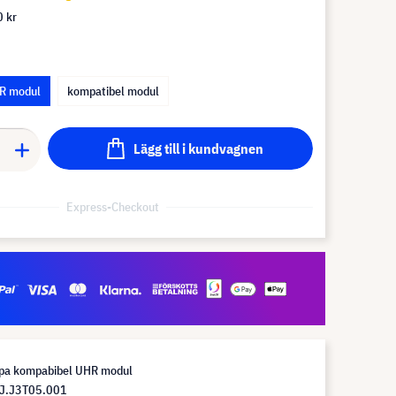
 kr
R modul
kompatibel modul
Lägg till i kundvagnen
Express-Checkout
pa kompabibel UHR modul
J.J3T05.001