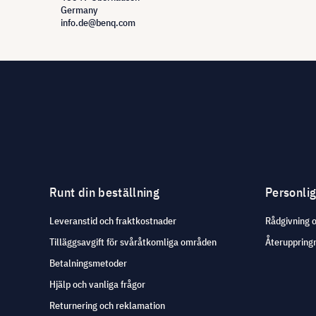
Germany
info.de@benq.com
Runt din beställning
Personli
Leveranstid och fraktkostnader
Rådgivning 
Tilläggsavgift för svåråtkomliga områden
Återuppringn
Betalningsmetoder
Hjälp och vanliga frågor
Returnering och reklamation