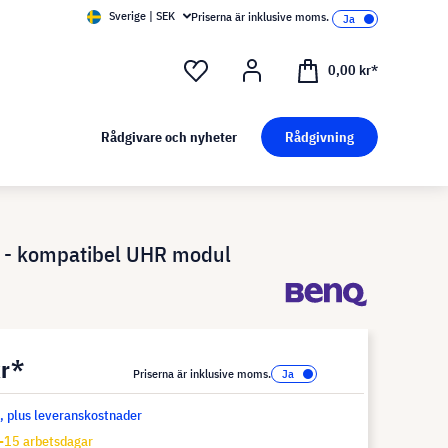
Sverige | SEK
Priserna är inklusive moms.
0,00 kr*
Rådgivare och nyheter
Rådgivning
 - kompatibel UHR modul
kr*
Priserna är inklusive moms.
s, plus leveranskostnader
-15 arbetsdagar