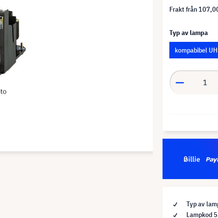
Frakt från
107,00
Typ av lampa
kompabibel UH
Typ av lam
Lampkod 5