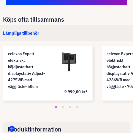
Köps ofta tillsammans
Lämpliga tillbehör
celexon Expert
celexon Expert
elektriskt
elektriskt
höjdjusterbart
högjusterbart
displaystativ Adjust-
displaystativ A
4275WB med
4286WB med
väggfäste- 50cm
väggfäste - 7
9 999,00 kr*
Produktinformation