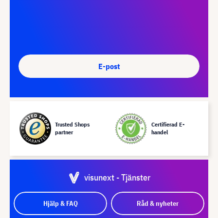
E-post
Trusted Shops
Certifierad E-
partner
handel
visunext - Tjänster
Hjälp & FAQ
Råd & nyheter