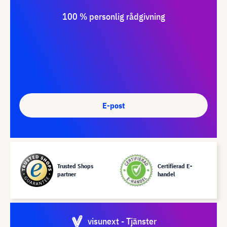
100 % personlig rådgivning
E-post
Trusted Shops
Certifierad E-
partner
handel
visunext - Tjänster