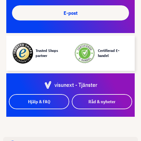
E-post
Trusted Shops
Certifierad E-
partner
handel
visunext - Tjänster
Hjälp & FAQ
Råd & nyheter