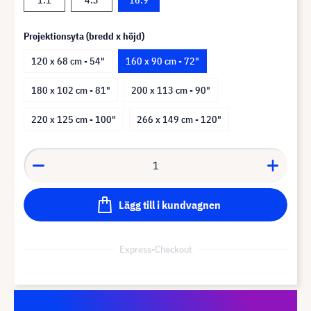
Projektionsyta (bredd x höjd)
120 x 68 cm - 54"
160 x 90 cm - 72"
180 x 102 cm - 81"
200 x 113 cm - 90"
220 x 125 cm - 100"
266 x 149 cm - 120"
Lägg till i kundvagnen
Express-Checkout