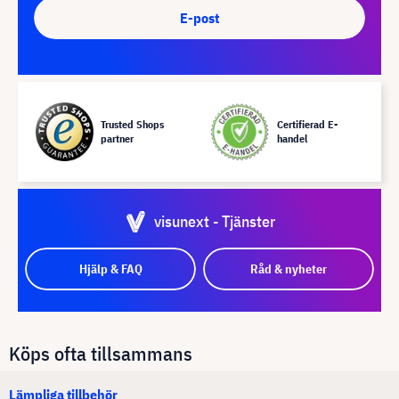
E-post
Trusted Shops
Certifierad E-
partner
handel
visunext - Tjänster
Hjälp & FAQ
Råd & nyheter
Köps ofta tillsammans
Lämpliga tillbehör