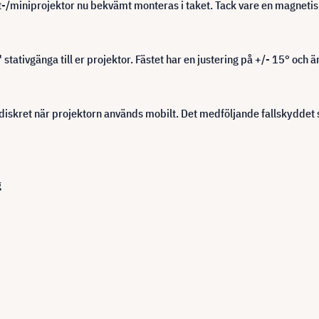
et-/miniprojektor nu bekvämt monteras i taket. Tack vare en magneti
tativgänga till er projektor. Fästet har en justering på +/- 15° och är
diskret när projektorn används mobilt. Det medföljande fallskyddet 
g