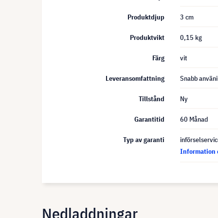
Produktdjup
3 cm
Produktvikt
0,15 kg
Färg
vit
Leveransomfattning
Snabb använ
Tillstånd
Ny
Garantitid
60 Månad
Typ av garanti
införselservi
Information 
Nedladdningar