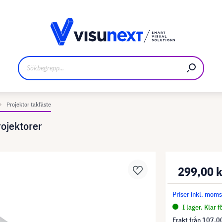
kare
Nedladdningar och pressmaterial
Projektor takfäste
rojektorer
299,00 
Priser inkl. mom
I lager. Klar 
Frakt från
107,00