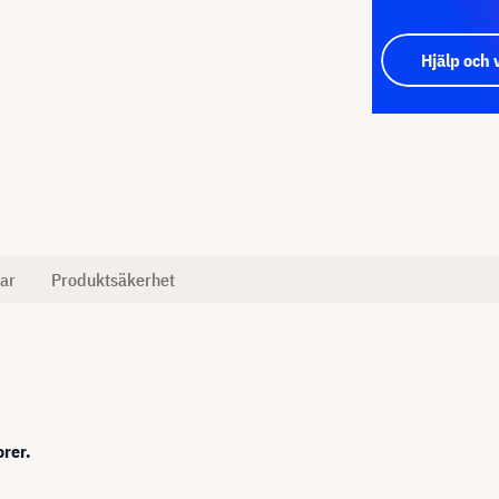
Hjälp och 
ar
Produktsäkerhet
orer.