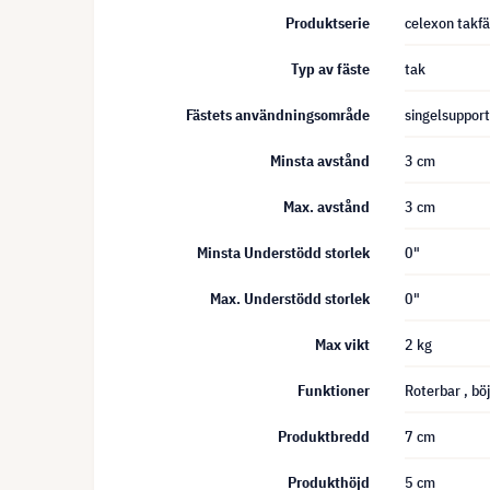
Produktserie
celexon takfä
Typ av fäste
tak
Fästets användningsområde
singelsupport
Minsta avstånd
3 cm
Max. avstånd
3 cm
Minsta Understödd storlek
0"
Max. Understödd storlek
0"
Max vikt
2 kg
Funktioner
Roterbar
, bö
Produktbredd
7 cm
Produkthöjd
5 cm