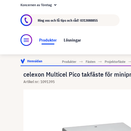
Koncernen av företag
Om visunext.se
visunext-koncernen
Tillver
Ring oss och få tips och råd!
0313088855
Produkter
Lösningar
Hemsidan
Produkter
Fästen
Projektorfäste
celexon Multicel Pico takfäste för minip
Artikel nr: 1091395