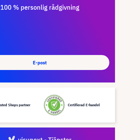
100 % personlig rådgivning
E-post
usted Shops partner
Certifierad E-handel
visunext - Tjänster