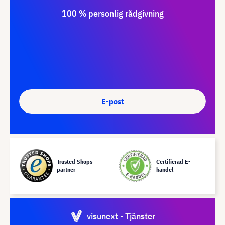
100 % personlig rådgivning
E-post
Trusted Shops
Certifierad E-
partner
handel
visunext - Tjänster