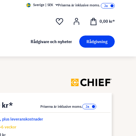
Sverige | SEK
Priserna är inklusive moms.
0,00 kr*
Rådgivare och nyheter
Rådgivning
 kr*
Priserna är inklusive moms.
s, plus leveranskostnader
-6 veckor
 kr