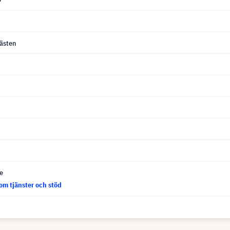
9
fästen
ce
om tjänster och stöd