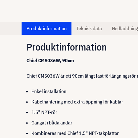
Produktinformation
Teknisk data
Nedladdning
Produktinformation
Chief CMS036W, 90cm
Chief CMS036W är ett 90cm långt fast förlängningsrör m
Enkel installation
Kabelhantering med extra öppning för kablar
1.5" NPT-rör
Gängat i båda ändar
Kombineras med Chief 1,5" NPT-takplattor