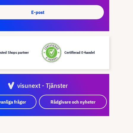
E-post
usted Shops partner
Certifierad E-handel
visunext - Tjänster
vanliga frågor
Rådgivare och nyheter