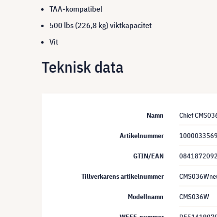
TAA-kompatibel
500 lbs (226,8 kg) viktkapacitet
Vit
Teknisk data
Namn
Chief CMS036
Artikelnummer
100003356
GTIN/EAN
084187209
Tillverkarens artikelnummer
CMS036Wne
Modellnamn
CMS036W