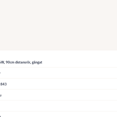
W, 90cm distansrör, gängat
9
2843
u