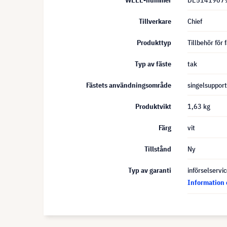
WEEE-nummer
DE5141907
Tillverkare
Chief
Produkttyp
Tillbehör för 
Typ av fäste
tak
Fästets användningsområde
singelsupport
Produktvikt
1,63 kg
Färg
vit
Tillstånd
Ny
Typ av garanti
införselservi
Information 