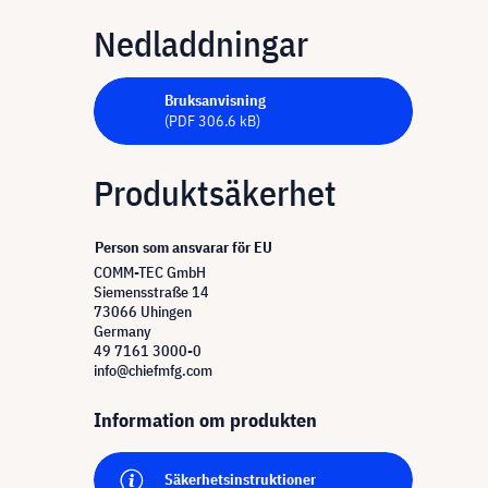
Nedladdningar
Bruksanvisning
(PDF 306.6 kB)
Produktsäkerhet
Person som ansvarar för EU
COMM-TEC GmbH
Siemensstraße 14
73066 Uhingen
Germany
49 7161 3000-0
info@chiefmfg.com
Information om produkten
Säkerhetsinstruktioner