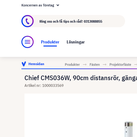
Koncernen av företag
Om visunext.se
visunext-koncernen
Tillver
Ring oss och få tips och råd!
0313088855
Produkter
Lösningar
Hemsidan
Produkter
Fästen
Projektorfäste
Chief CMS036W, 90cm distansrör, gäng
Artikel nr: 1000033569