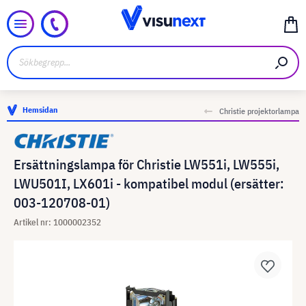
Hemsidan
Christie projektorlampa
Ersättningslampa för Christie LW551i, LW555i,
LWU501I, LX601i - kompatibel modul (ersätter:
003-120708-01)
Artikel nr: 1000002352