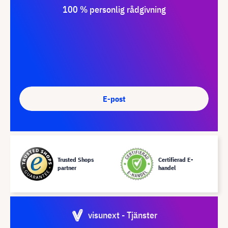
100 % personlig rådgivning
E-post
Trusted Shops
Certifierad E-
partner
handel
visunext - Tjänster