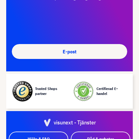
E-post
Trusted Shops
Certifierad E-
partner
handel
visunext - Tjänster
Hjälp & FAQ
Råd & nyheter