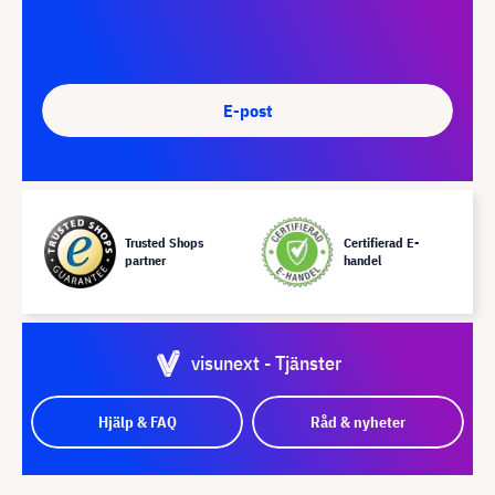
E-post
Trusted Shops
Certifierad E-
partner
handel
visunext - Tjänster
Hjälp & FAQ
Råd & nyheter