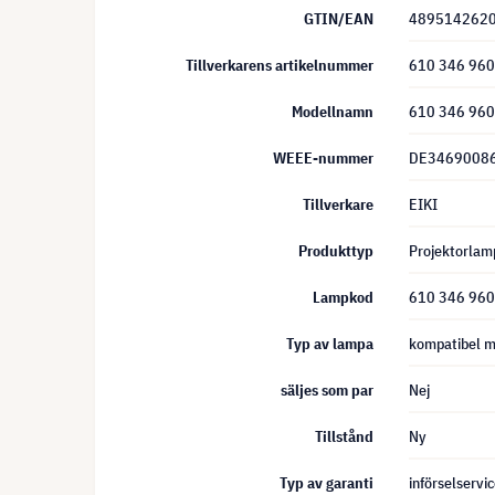
GTIN/EAN
489514262
Tillverkarens artikelnummer
610 346 96
Modellnamn
610 346 96
WEEE-nummer
DE3469008
Tillverkare
EIKI
Produkttyp
Projektorlam
Lampkod
610 346 96
Typ av lampa
kompatibel m
säljes som par
Nej
Tillstånd
Ny
Typ av garanti
införselservi