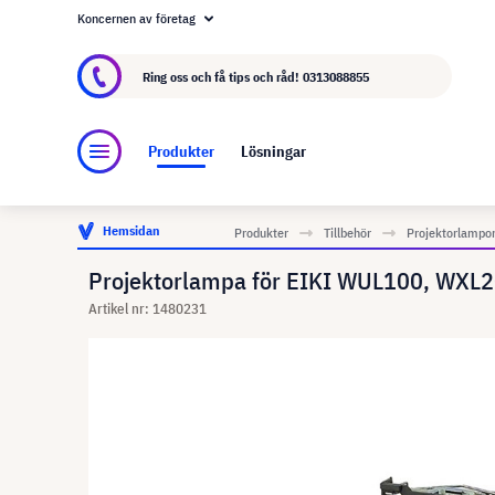
Koncernen av företag
Om visunext.se
visunext-koncernen
Tillver
Ring oss och få tips och råd!
0313088855
Produkter
Lösningar
Hemsidan
Produkter
Tillbehör
Projektorlampo
Projektorlampa för EIKI WUL100, WXL20
Artikel nr: 1480231