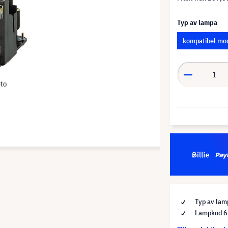
Typ av lampa
kompatibel mo
Typ av lam
Lampkod 6