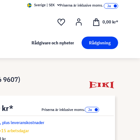
Sverige | SEK
Priserna är inklusive moms.
0,00 kr*
Rådgivare och nyheter
Rådgivning
6 9607)
 kr*
Priserna är inklusive moms.
s, plus leveranskostnader
-15 arbetsdagar
 kr