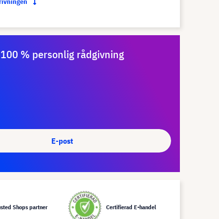
krivningen
100 % personlig rådgivning
E-post
usted Shops partner
Certifierad E-handel