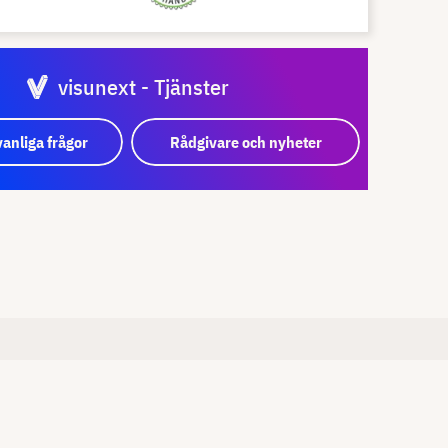
visunext - Tjänster
vanliga frågor
Rådgivare och nyheter