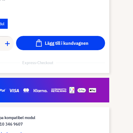
dul
Lägg till i kundvagnen
Express-Checkout
pa kompatibel modul
10 346 9607