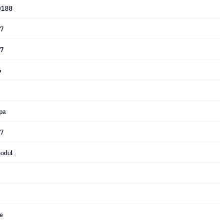
0188
07
07
6
pa
07
odul
ce