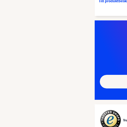
Till produktbes
Tr