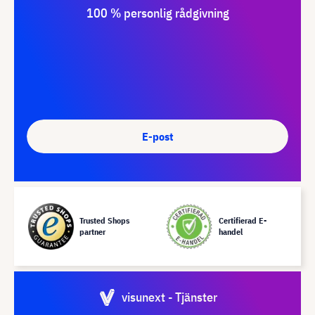
100 % personlig rådgivning
E-post
Trusted Shops
Certifierad E-
partner
handel
visunext - Tjänster