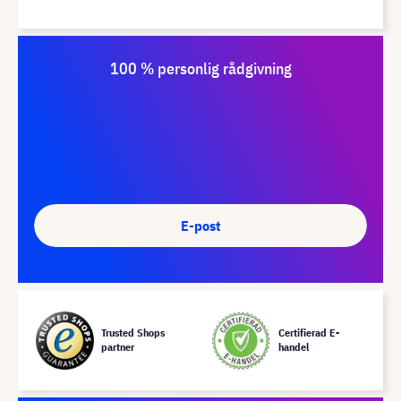
100 % personlig rådgivning
E-post
Trusted Shops
Certifierad E-
partner
handel