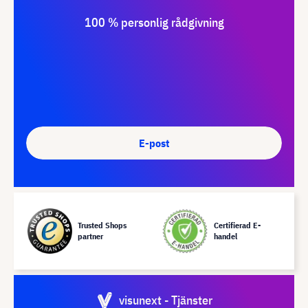
100 % personlig rådgivning
E-post
Trusted Shops
Certifierad E-
partner
handel
visunext - Tjänster