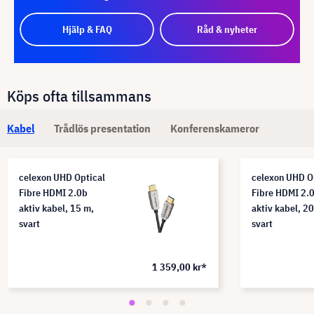
Hjälp & FAQ
Råd & nyheter
Köps ofta tillsammans
Kabel
Trådlös presentation
Konferenskameror
celexon UHD Optical
celexon UHD O
Fibre HDMI 2.0b
Fibre HDMI 2.
aktiv kabel, 15 m,
aktiv kabel, 2
svart
svart
1 359,00 kr*