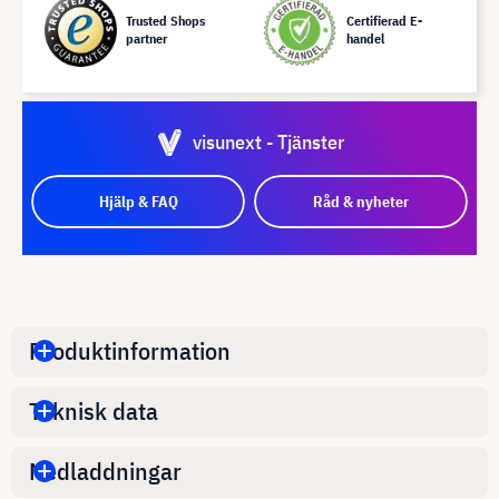
Trusted Shops
Certifierad E-
partner
handel
visunext - Tjänster
Hjälp & FAQ
Råd & nyheter
Produktinformation
Teknisk data
Nedladdningar