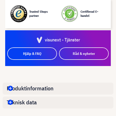
Trusted Shops
Certifierad E-
partner
handel
visunext - Tjänster
Hjälp & FAQ
Råd & nyheter
Produktinformation
Teknisk data