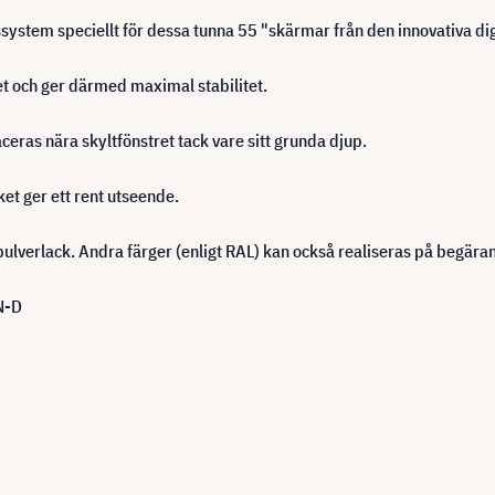
stem speciellt för dessa tunna 55 "skärmar från den innovativa digi
et och ger därmed maximal stabilitet.
eras nära skyltfönstret tack vare sitt grunda djup.
ket ger ett rent utseende.
 pulverlack. Andra färger (enligt RAL) kan också realiseras på begäran
N-D