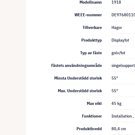
Modellnamn
1918
WEEE-nummer
DE9768011
Tillverkare
Hagor
Produkttyp
Displayfot
Typ av fäste
golv/fot
Fästets användningsområde
singelsupport
Minsta Understödd storlek
55"
Max. Understödd storlek
55"
Max vikt
45 kg
Funktioner
Installation
,
Produktbredd
80,4 cm