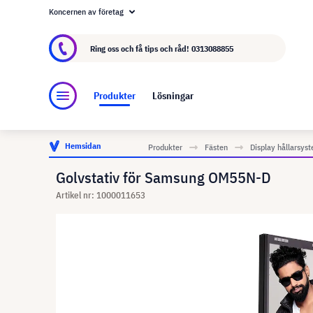
Koncernen av företag
Om visunext.se
visunext-koncernen
Tillver
Ring oss och få tips och råd!
0313088855
Produkter
Lösningar
Hemsidan
Produkter
Fästen
Display hållarsys
Golvstativ för Samsung OM55N-D
Artikel nr: 1000011653