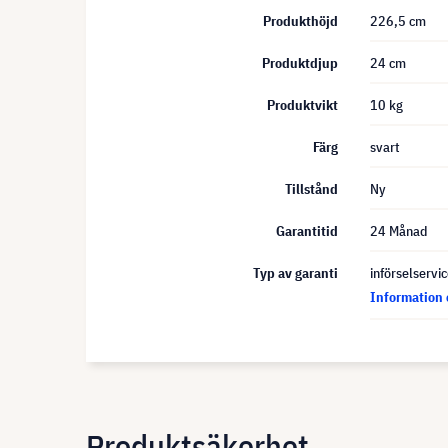
Produkthöjd
226,5 cm
Produktdjup
24 cm
Produktvikt
10 kg
Färg
svart
Tillstånd
Ny
Garantitid
24 Månad
Typ av garanti
införselservi
Information 
Produktsäkerhet