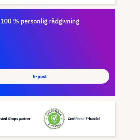
100 % personlig rådgivning
E-post
usted Shops partner
Certifierad E-handel