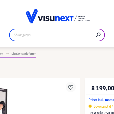
kare
Nedladdningar och pressmaterial
tem
Display stativfötter
8 199,00
Priser inkl. mom
Leveranstid 4
Frakt från
750,00