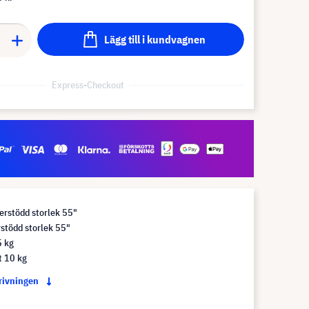
Lägg till i kundvagnen
Express-Checkout
erstödd storlek 55"
stödd storlek 55"
5 kg
t 10 kg
krivningen