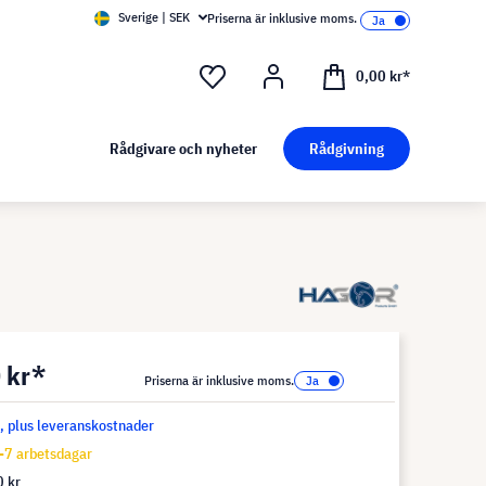
Sverige | SEK
Priserna är inklusive moms.
0,00 kr*
Rådgivare och nyheter
Rådgivning
 kr*
Priserna är inklusive moms.
s, plus leveranskostnader
-7 arbetsdagar
 kr