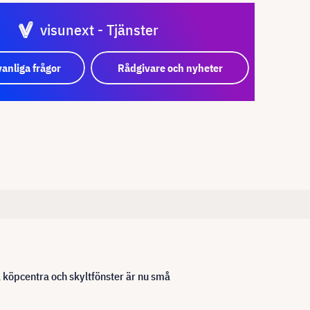
visunext - Tjänster
vanliga frågor
Rådgivare och nyheter
 köpcentra och skyltfönster är nu små