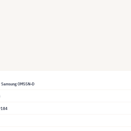
för Samsung OM55N-D
3
9184