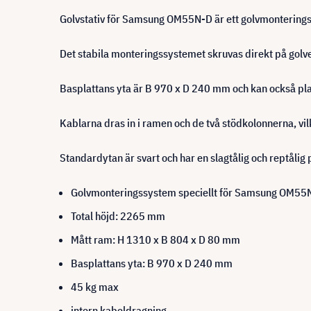
Golvstativ för Samsung OM55N-D är ett golvmonteringssy
Det stabila monteringssystemet skruvas direkt på golv
Basplattans yta är B 970 x D 240 mm och kan också plac
Kablarna dras in i ramen och de två stödkolonnerna, vil
Standardytan är svart och har en slagtålig och reptålig
Golvmonteringssystem speciellt för Samsung OM55
Total höjd: 2265 mm
Mått ram: H 1310 x B 804 x D 80 mm
Basplattans yta: B 970 x D 240 mm
45 kg max
intern kabeldragning