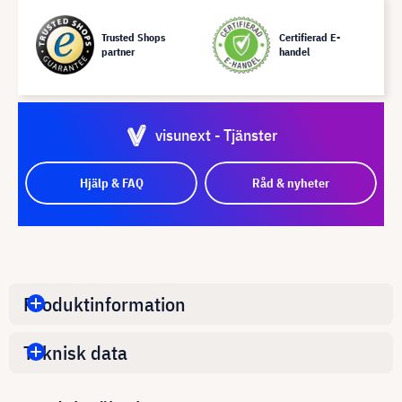
Trusted Shops
Certifierad E-
partner
handel
visunext - Tjänster
Hjälp & FAQ
Råd & nyheter
Produktinformation
Teknisk data