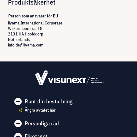
Produktsäkerhet
Person som ansvarar för EU
iiyama International Corporate
Wijkermeerstraat 8
2131 HA Hoofddorp
Netherlands
info.de@iiyama.com
Runt din beställning
Ångra avtalet här
Personliga råd
Företaget