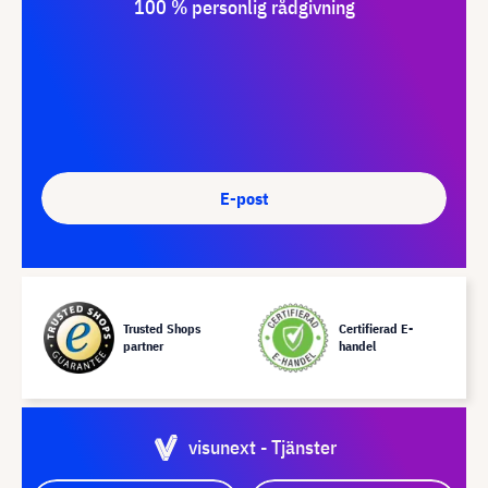
100 % personlig rådgivning
E-post
Trusted Shops
Certifierad E-
partner
handel
visunext - Tjänster