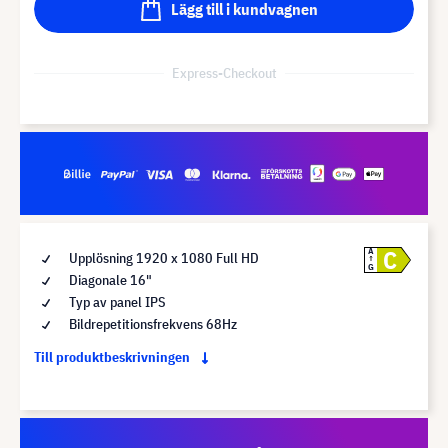
Lägg till i kundvagnen
Express-Checkout
C
A
Upplösning 1920 x 1080 Full HD
G
Diagonale 16"
Typ av panel IPS
Bildrepetitionsfrekvens 68Hz
Till produktbeskrivningen