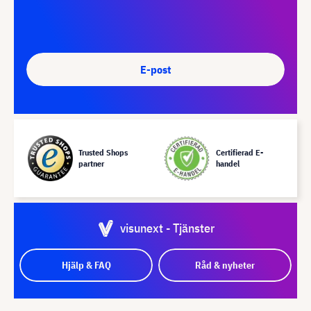
E-post
Trusted Shops
Certifierad E-
partner
handel
visunext - Tjänster
Hjälp & FAQ
Råd & nyheter