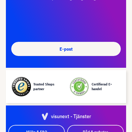
E-post
Trusted Shops
Certifierad E-
partner
handel
visunext - Tjänster
Hjälp & FAQ
Råd & nyheter