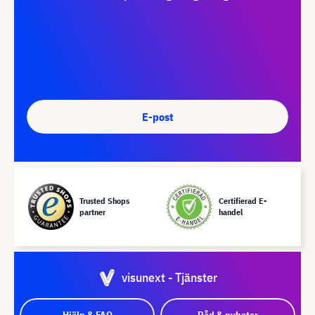
E-post
Trusted Shops
Certifierad E-
partner
handel
visunext - Tjänster
Hjälp & FAQ
Råd & nyheter