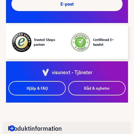
E-post
Trusted Shops
Certifierad E-
partner
handel
visunext - Tjänster
Hjälp & FAQ
Råd & nyheter
Produktinformation