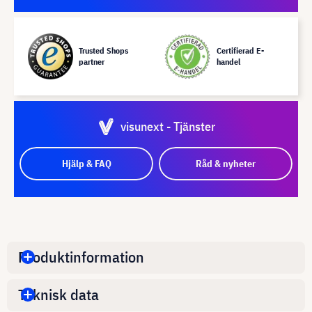
Trusted Shops
Certifierad E-
partner
handel
visunext - Tjänster
Hjälp & FAQ
Råd & nyheter
Produktinformation
Teknisk data