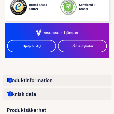
Trusted Shops
Certifierad E-
partner
handel
visunext - Tjänster
Hjälp & FAQ
Råd & nyheter
Produktinformation
Teknisk data
Produktsäkerhet