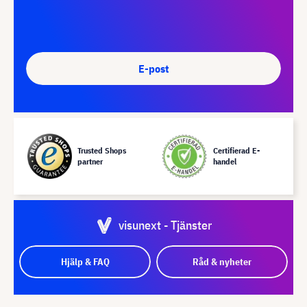
E-post
Trusted Shops
Certifierad E-
partner
handel
visunext - Tjänster
Hjälp & FAQ
Råd & nyheter