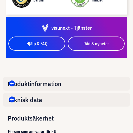
partner
handel
visunext - Tjänster
Hjälp & FAQ
Råd & nyheter
Produktinformation
Teknisk data
Produktsäkerhet
Person som ansvarar för EU