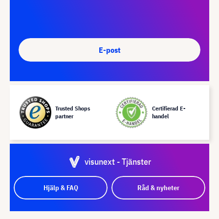
E-post
Trusted Shops
Certifierad E-
partner
handel
visunext - Tjänster
Hjälp & FAQ
Råd & nyheter