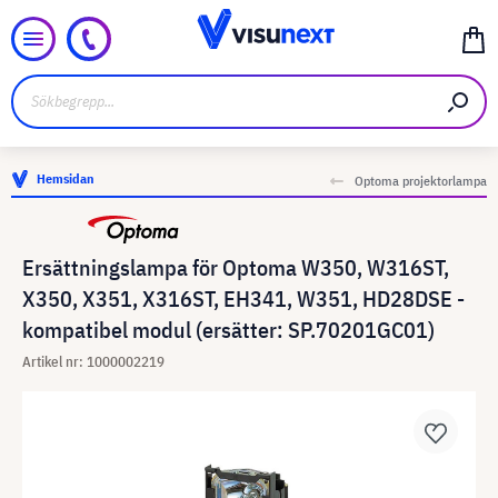
Hemsidan
Optoma projektorlampa
Ersättningslampa för Optoma W350, W316ST,
X350, X351, X316ST, EH341, W351, HD28DSE -
kompatibel modul (ersätter: SP.70201GC01)
Artikel nr: 1000002219