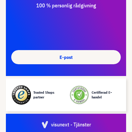
100 % personlig rådgivning
E-post
Trusted Shops
Certifierad E-
partner
handel
visunext - Tjänster