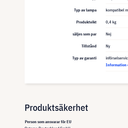
Typ av lampa
kompatibel m
Produktvikt
0,4 kg
säljes som par
Nej
Tillstånd
Ny
Typ av garanti
införselservi
Information 
Produktsäkerhet
Person som ansvarar för EU