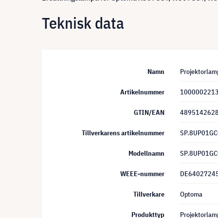
Teknisk data
Namn
Projektorla
Artikelnummer
100000221
GTIN/EAN
489514262
Tillverkarens artikelnummer
SP.8UP01GC
Modellnamn
SP.8UP01GC
WEEE-nummer
DE6402724
Tillverkare
Optoma
Produkttyp
Projektorlam