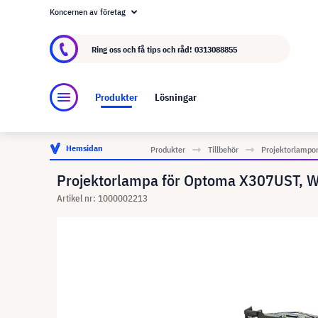
Koncernen av företag
Om visunext.se
visunext-koncernen
Tillver
Ring oss och få tips och råd!
0313088855
Produkter
Lösningar
Hemsidan
Produkter
Tillbehör
Projektorlampo
Projektorlampa för Optoma X307UST, 
Artikel nr: 1000002213