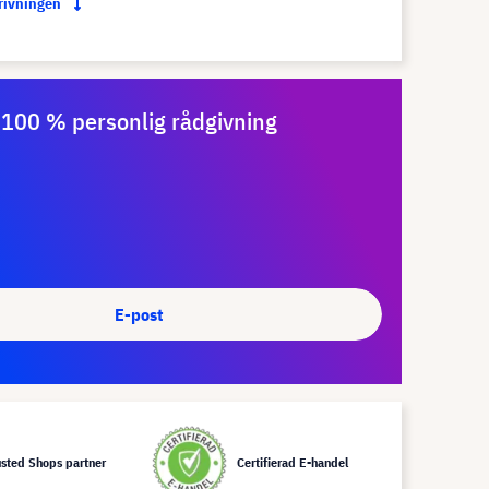
krivningen
100 % personlig rådgivning
E-post
usted Shops partner
Certifierad E-handel