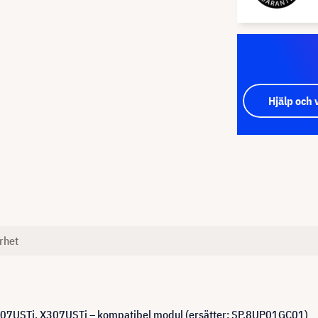
Hjälp och 
rhet
7USTi, X307USTi – kompatibel modul (ersätter: SP.8UP01GC01)