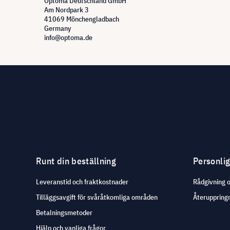
Optoma Deutschland GmbH
Am Nordpark 3
41069 Mönchengladbach
Germany
info@optoma.de
Runt din beställning
Personli
Leveranstid och fraktkostnader
Rådgivning 
Tilläggsavgift för svåråtkomliga områden
Återuppringn
Betalningsmetoder
Hjälp och vanliga frågor