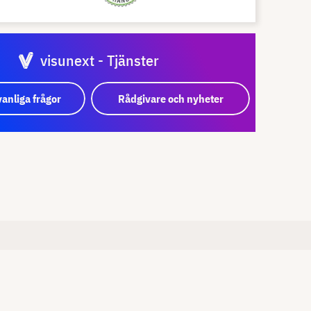
visunext - Tjänster
vanliga frågor
Rådgivare och nyheter