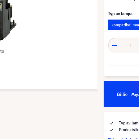
Typ av lampa
kompatibel mo
Typ av lam
Produktvik