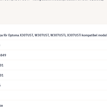
mpa för Optoma X307UST, W307UST, W307USTi, X307USTi kompatibel modul
3
8849
01
01
5
pa