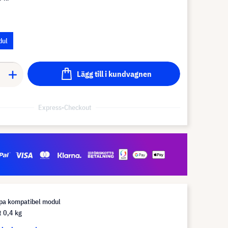
dul
Lägg till i kundvagnen
Express-Checkout
pa kompatibel modul
t 0,4 kg