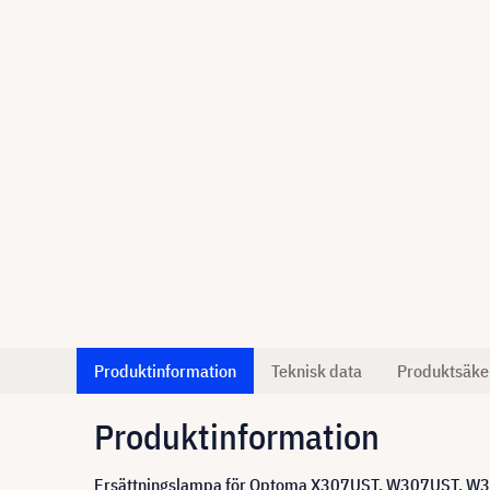
Produktinformation
Teknisk data
Produktsäke
Produktinformation
Ersättningslampa för Optoma X307UST, W307UST, W30