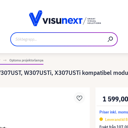
kare
Nedladdningar och pressmaterial
r
Optoma projektorlampa
W307UST, W307USTi, X307USTi kompatibel modul
1 599,00
Priser inkl. mom
Leveranstid 8
Frakt från
107,00