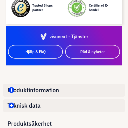
Trusted Shops
Certifierad E-
partner
handel
visunext - Tjänster
Hjälp & FAQ
Råd & nyheter
Produktinformation
Teknisk data
Produktsäkerhet