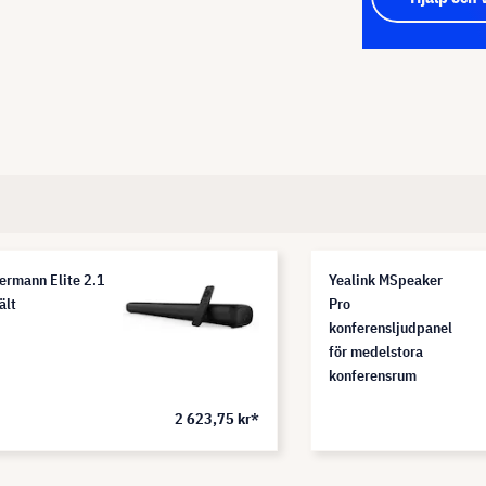
ermann Elite 2.1
Yealink MSpeaker
ält
Pro
konferensljudpanel
för medelstora
konferensrum
2 623,75 kr*