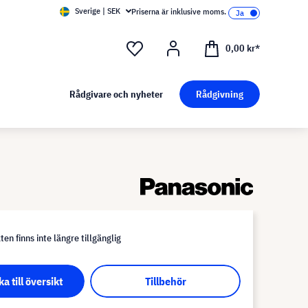
Sverige | SEK
Priserna är inklusive moms.
0,00 kr*
Rådgivare och nyheter
Rådgivning
en finns inte längre tillgänglig
ka till översikt
Tillbehör