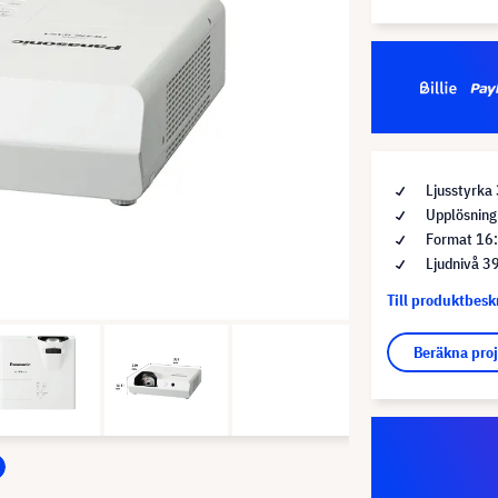
Ljusstyrka
Upplösnin
Format 16
Ljudnivå 3
Till produktbes
Beräkna pro