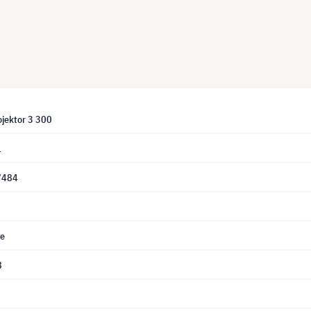
ojektor 3 300
1
7484
e
8