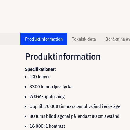
Produktinformation
Teknisk data
Beräkning a
Produktinformation
Specifikationer:
LCD teknik
3300 lumen ljusstyrka
WXGA-upplösning
Upp till 20 000 timmars lamplivsländ i eco-läge
80 tums bilddiagonal på endast 80 cm avstånd
16 000: 1 kontrast