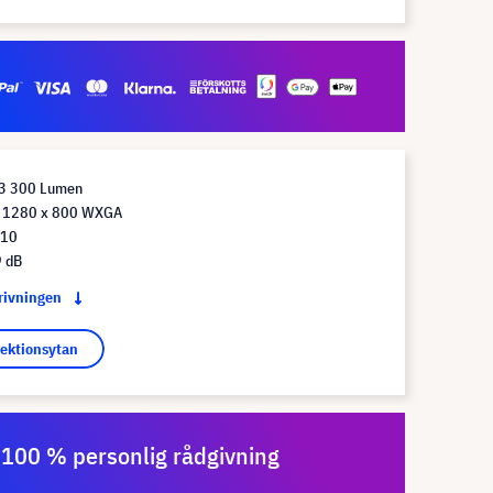
 3 300 Lumen
g 1280 x 800 WXGA
:10
9 dB
krivningen
jektionsytan
100 % personlig rådgivning