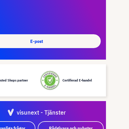
E-post
usted Shops partner
Certifierad E-handel
visunext - Tjänster
vanliga frågor
Rådgivare och nyheter