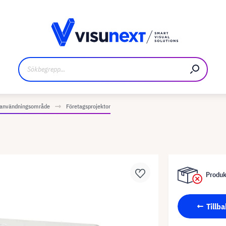
kare
Nedladdningar och pressmaterial
r användningsområde
Företagsprojektor
Produkt
Tillba