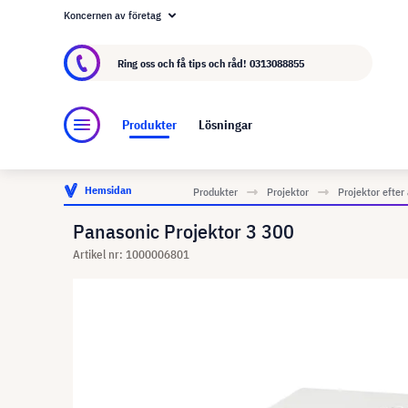
Koncernen av företag
Om visunext.se
visunext-koncernen
Tillver
Ring oss och få tips och råd!
0313088855
Produkter
Lösningar
Hemsidan
Produkter
Projektor
Projektor efte
Panasonic Projektor 3 300
Artikel nr: 1000006801