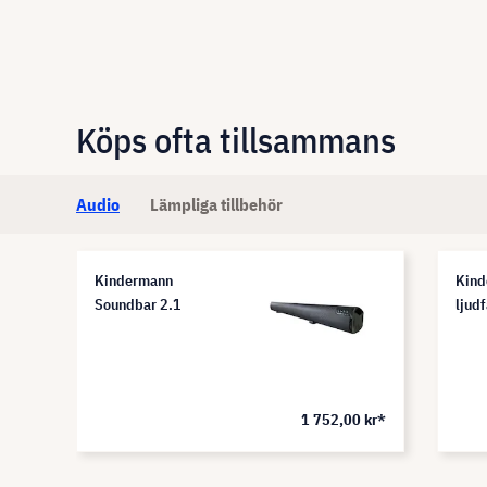
Köps ofta tillsammans
Audio
Lämpliga tillbehör
Kindermann
Kind
Soundbar 2.1
ljudf
 kr*
1 752,00 kr*