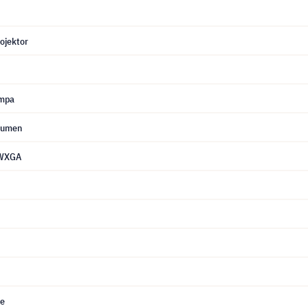
ojektor
ampa
Lumen
 WXGA
e