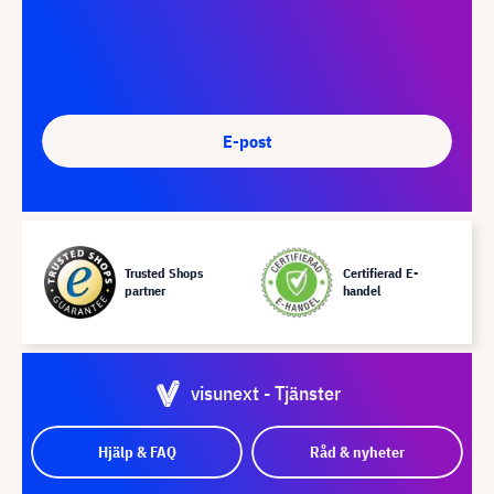
E-post
Trusted Shops
Certifierad E-
partner
handel
visunext - Tjänster
Hjälp & FAQ
Råd & nyheter