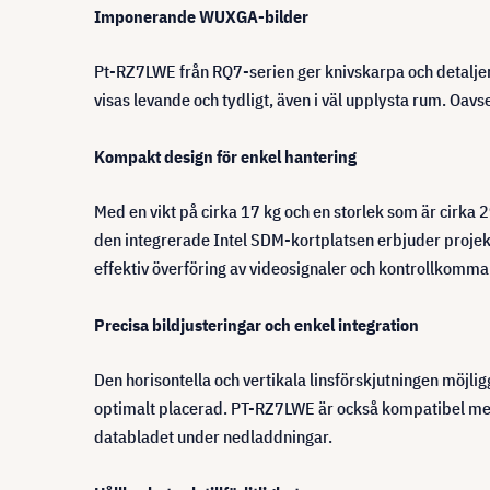
Imponerande WUXGA-bilder
Pt-RZ7LWE från RQ7-serien ger knivskarpa och detaljer
visas levande och tydligt, även i väl upplysta rum. Oavs
Kompakt design för enkel hantering
Med en vikt på cirka 17 kg och en storlek som är cir
den integrerade Intel SDM-kortplatsen erbjuder projekto
effektiv överföring av videosignaler och kontrollkomma
Precisa bildjusteringar och enkel integration
Den horisontella och vertikala linsförskjutningen möjliggö
optimalt placerad. PT-RZ7LWE är också kompatibel med P
databladet under nedladdningar.