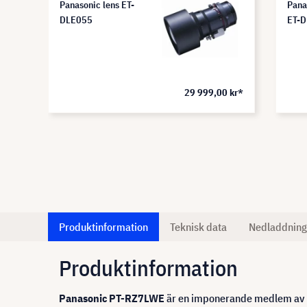
Panasonic lens ET-
Pana
DLE055
ET-
äran
29 999,00 kr*
Produktinformation
Teknisk data
Nedladdning
Produktinformation
Panasonic PT-RZ7LWE
är en imponerande medlem av