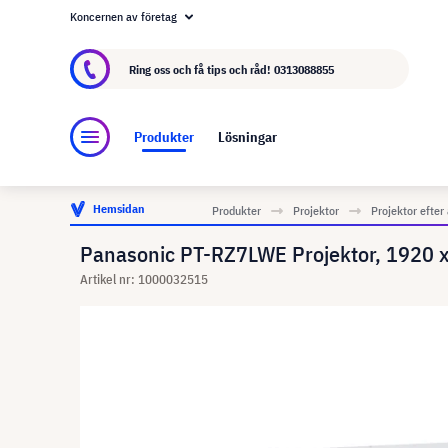
Koncernen av företag
Om visunext.se
visunext-koncernen
Tillver
Ring oss och få tips och råd!
0313088855
Produkter
Lösningar
Hemsidan
Produkter
Projektor
Projektor efte
Panasonic PT-RZ7LWE Projektor, 1920 
Artikel nr: 1000032515