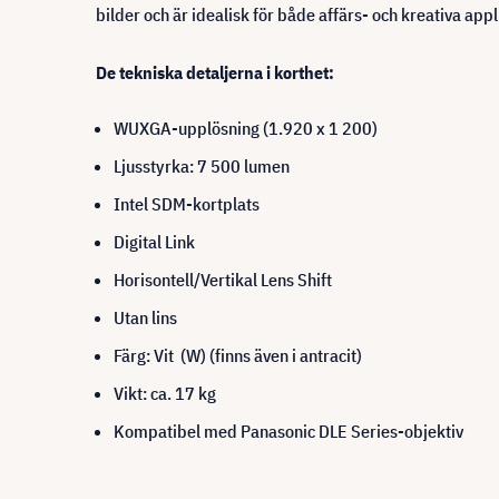
bilder och är idealisk för både affärs- och kreativa appl
De tekniska detaljerna i korthet:
WUXGA-upplösning (1.920 x 1 200)
Ljusstyrka: 7 500 lumen
Intel SDM-kortplats
Digital Link
Horisontell/Vertikal Lens Shift
Utan lins
Färg: Vit (W) (finns även i antracit)
Vikt: ca. 17 kg
Kompatibel med Panasonic DLE Series-objektiv