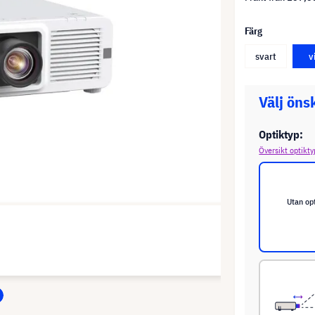
Färg
svart
v
Välj öns
Optiktyp:
Översikt optikty
Utan op