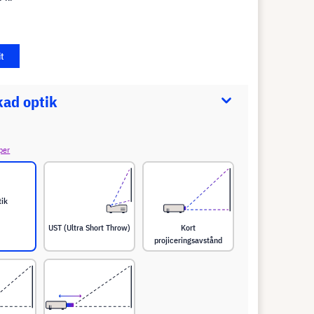
it
kad optik
per
tik
UST (Ultra Short Throw)
Kort
projiceringsavstånd