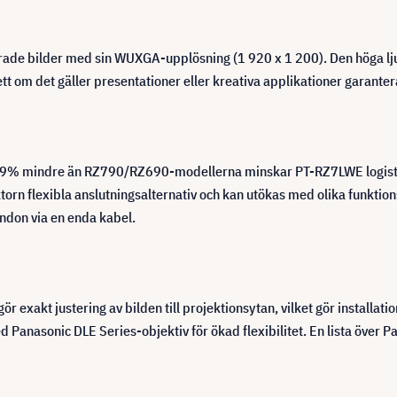
ade bilder med sin WUXGA-upplösning (1 920 x 1 200). Den höga ljuss
ett om det gäller presentationer eller kreativa applikationer garante
ka 29% mindre än RZ790/RZ690-modellerna minskar PT-RZ7LWE logisti
rn flexibla anslutningsalternativ och kan utökas med olika funktions
ndon via en enda kabel.
r exakt justering av bilden till projektionsytan, vilket gör installatio
anasonic DLE Series-objektiv för ökad flexibilitet. En lista över P