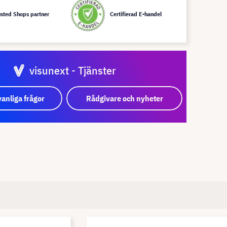
usted Shops partner
Certifierad E-handel
visunext - Tjänster
vanliga frågor
Rådgivare och nyheter