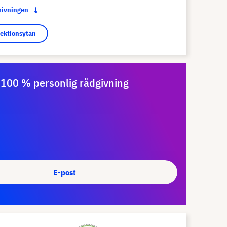
krivningen
jektionsytan
100 % personlig rådgivning
E-post