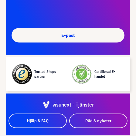
E-post
Trusted Shops
Certifierad E-
partner
handel
visunext - Tjänster
Hjälp & FAQ
Råd & nyheter