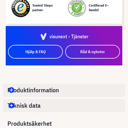
Trusted Shops
Certifierad E-
partner
handel
visunext - Tjänster
Hjälp & FAQ
Råd & nyheter
Produktinformation
Teknisk data
Produktsäkerhet