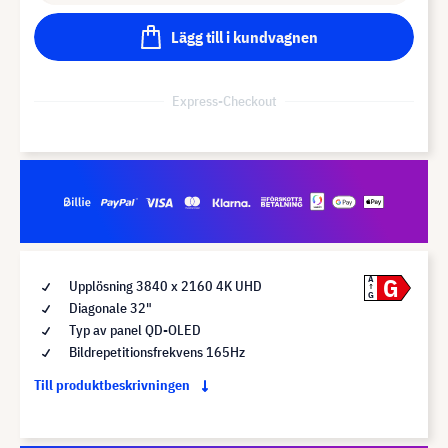
Lägg till i kundvagnen
Express-Checkout
G
A
Upplösning 3840 x 2160 4K UHD
G
Diagonale 32"
Typ av panel QD-OLED
Bildrepetitionsfrekvens 165Hz
Till produktbeskrivningen