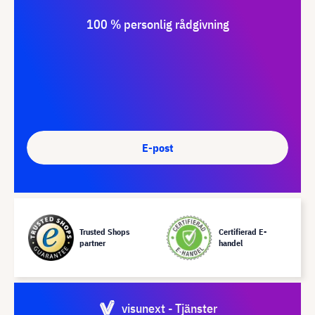
100 % personlig rådgivning
E-post
Trusted Shops
Certifierad E-
partner
handel
visunext - Tjänster