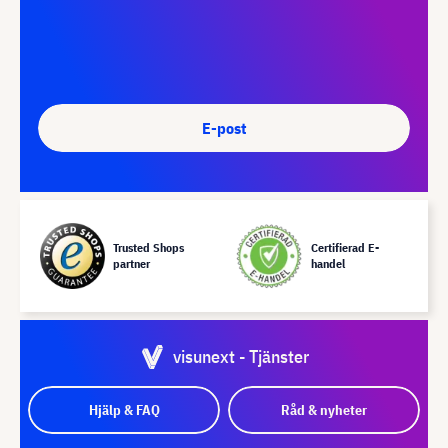
E-post
Trusted Shops
Certifierad E-
partner
handel
visunext - Tjänster
Hjälp & FAQ
Råd & nyheter