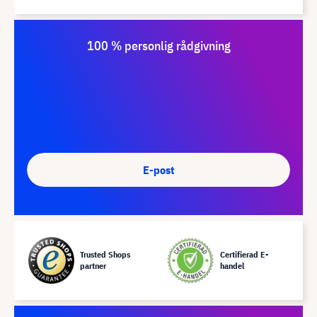
100 % personlig rådgivning
E-post
Trusted Shops
Certifierad E-
partner
handel