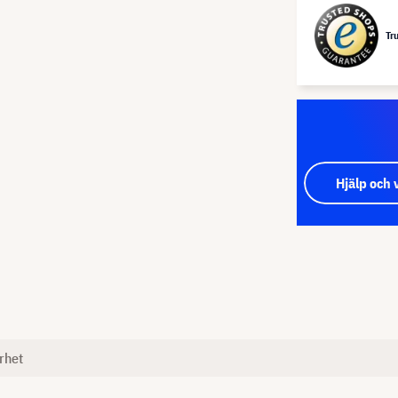
Tr
Hjälp och 
rhet