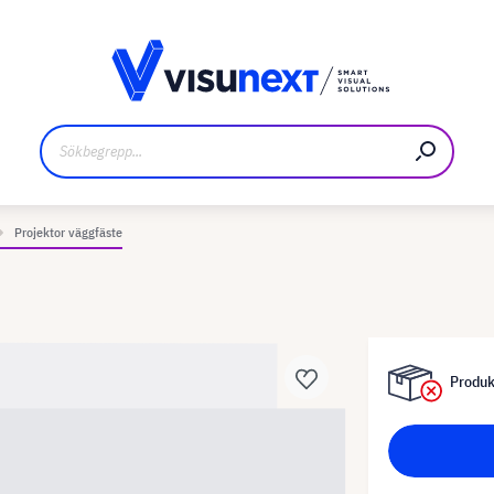
kare
Nedladdningar och pressmaterial
Projektor väggfäste
Produkt