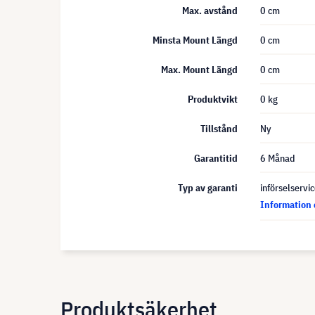
Max. avstånd
0 cm
Minsta Mount Längd
0 cm
Max. Mount Längd
0 cm
Produktvikt
0 kg
Tillstånd
Ny
Garantitid
6 Månad
Typ av garanti
införselservi
Information 
Produktsäkerhet