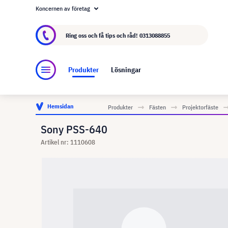
Koncernen av företag
Om visunext.se
visunext-koncernen
Tillver
Ring oss och få tips och råd!
0313088855
Produkter
Lösningar
Hemsidan
Produkter
Fästen
Projektorfäste
Sony PSS-640
Artikel nr: 1110608