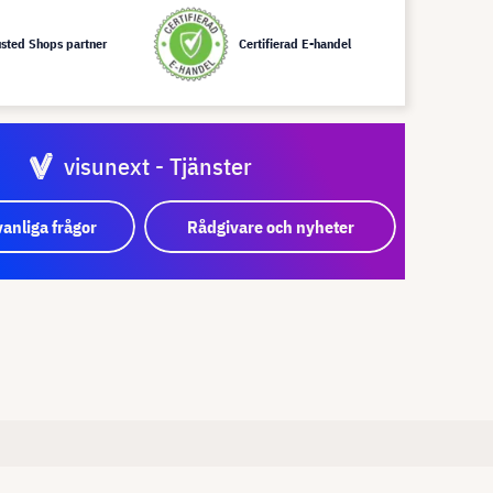
usted Shops partner
Certifierad E-handel
visunext - Tjänster
vanliga frågor
Rådgivare och nyheter