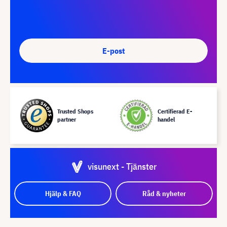
E-post
Trusted Shops
Certifierad E-
partner
handel
visunext - Tjänster
Hjälp & FAQ
Råd & nyheter