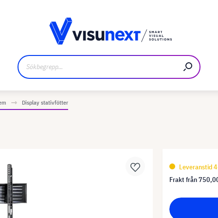
kare
Nedladdningar och pressmaterial
tem
Display stativfötter
Leveranstid 4
Frakt från
750,00