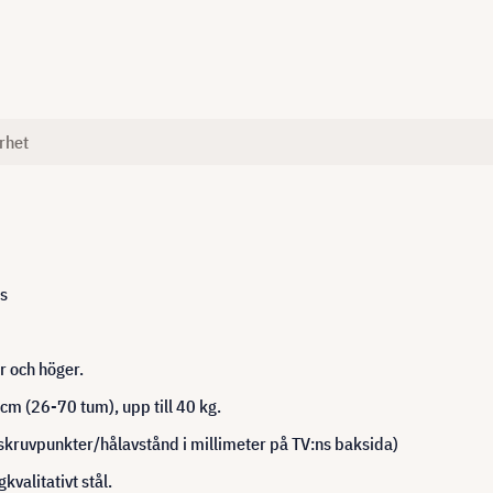
rhet
as
r och höger.
m (26-70 tum), upp till 40 kg.
kruvpunkter/hålavstånd i millimeter på TV:ns baksida)
kvalitativt stål.