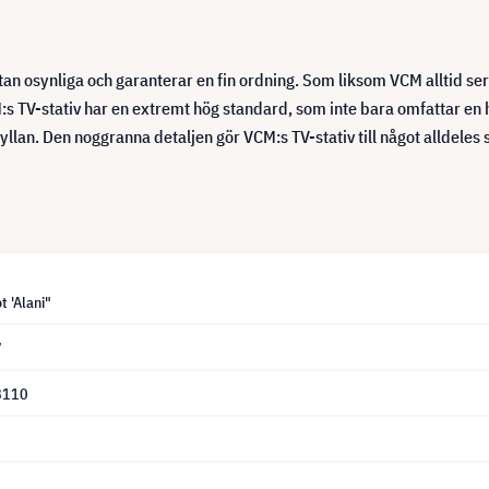
tan osynliga och garanterar en fin ordning. Som liksom VCM alltid se
 TV-stativ har en extremt hög standard, som inte bara omfattar en hål
lan. Den noggranna detaljen gör VCM:s TV-stativ till något alldeles s
 'Alani"
7
8110