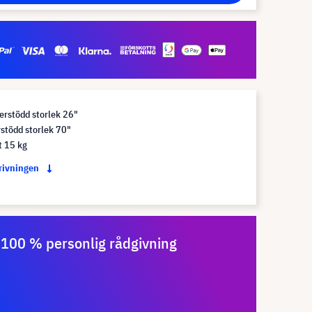
erstödd storlek 26"
stödd storlek 70"
t 15 kg
krivningen
100 % personlig rådgivning