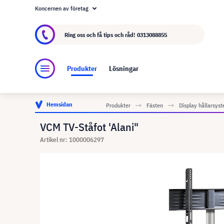
Koncernen av företag
Om visunext.se
visunext-koncernen
Tillver
Ring oss och få tips och råd!
0313088855
Produkter
Lösningar
Hemsidan
Produkter
Fästen
Display hållarsys
VCM TV-Ståfot 'Alani"
Artikel nr: 1000006297