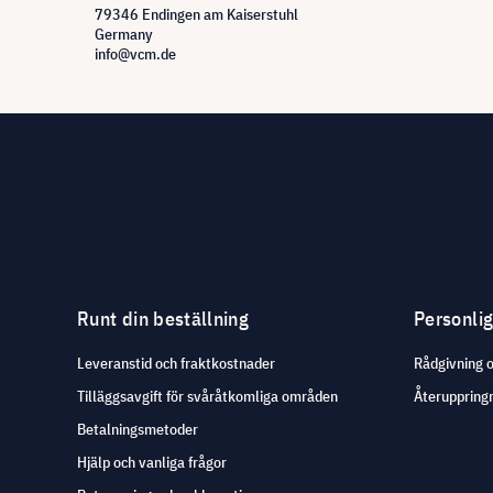
79346 Endingen am Kaiserstuhl
Germany
info@vcm.de
Runt din beställning
Personli
Leveranstid och fraktkostnader
Rådgivning 
Tilläggsavgift för svåråtkomliga områden
Återuppringn
Betalningsmetoder
Hjälp och vanliga frågor