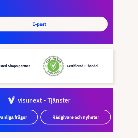
E-post
usted Shops partner
Certifierad E-handel
visunext - Tjänster
vanliga frågor
Rådgivare och nyheter