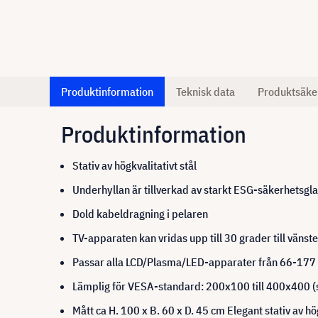
Produktinformation
Teknisk data
Produktsäke
Produktinformation
Stativ av högkvalitativt stål
Underhyllan är tillverkad av starkt ESG-säkerhetsgl
Dold kabeldragning i pelaren
TV-apparaten kan vridas upp till 30 grader till vänste
Passar alla LCD/Plasma/LED-apparater från 66-177 c
Lämplig för VESA-standard: 200x100 till 400x400 (s
Mått ca H. 100 x B. 60 x D. 45 cm Elegant stativ av hög