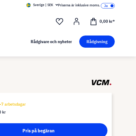
Sverige | SEK
Priserna är inklusive moms.
0,00 kr*
Rådgivare och nyheter
Rådgivning
-7 arbetsdagar
 kr
Pris på begäran