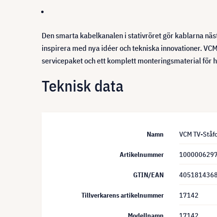
Den smarta kabelkanalen i stativröret gör kablarna näs
inspirera med nya idéer och tekniska innovationer. VCM:s
servicepaket och ett komplett monteringsmaterial för hyl
Teknisk data
Namn
VCM TV-Ståfot
Artikelnummer
100000629
GTIN/EAN
405181436
Tillverkarens artikelnummer
17142
Modellnamn
17142