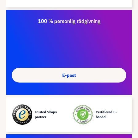
100 % personlig rådgivning
E-post
Trusted Shops
Certifierad E-
partner
handel