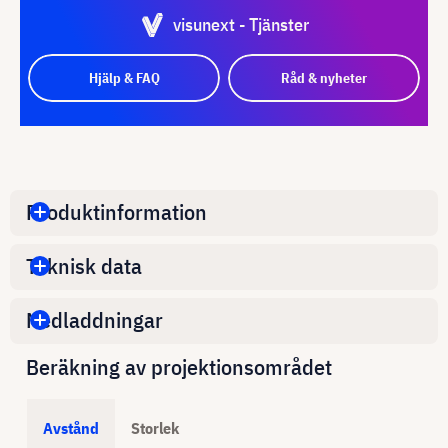
visunext - Tjänster
Hjälp & FAQ
Råd & nyheter
Produktinformation
Teknisk data
Nedladdningar
Beräkning av projektionsområdet
Avstånd
Storlek