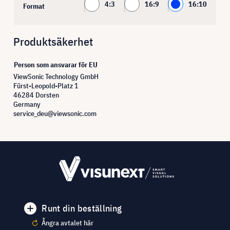
4:3
16:9
16:10
Format
Produktsäkerhet
Person som ansvarar för EU
ViewSonic Technology GmbH
Fürst-Leopold-Platz 1
46284 Dorsten
Germany
service_deu@viewsonic.com
Runt din beställning
Ångra avtalet här