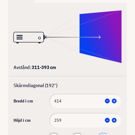
Avstånd:
311
-
393
cm
Skärmdiagonal (
192
″)
Bredd i cm
Höjd i cm