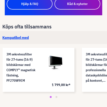
Hjälp & FAQ
Råd & nyheter
Köps ofta tillsammans
Kompatibel med
3M sekretessfilter
3M sekretessfi
för 27-tums (16:9)
för 27-tums (1
bildskärmar med
bildskärmar fö
COMPLY™ magnetisk
professionella
fästning,
dataskyddslös
PF270W9EM
på kontoret,
1 799,00 kr*
PF270W9B