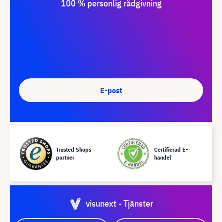
100 % personlig rådgivning
E-post
Trusted Shops
Certifierad E-
partner
handel
visunext - Tjänster