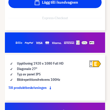
Lägg till i kundvagnen
Express-Checkout
E
A
Upplösning 1920 x 1080 Full HD
G
Diagonale 27"
Typ av panel IPS
Bildrepetitionsfrekvens 100Hz
Till produktbeskrivningen